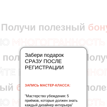
Получи полезный
бон
 полезный
Забери подарок
бонус
Полу
СРАЗУ ПОСЛЕ
РЕГИСТРАЦИИ
ный
бонус
Получи пол
ЗАПИСЬ МАСТЕР-КЛАССА:
"Мастерство убеждения: 5
приёмов, которые должен знать
каждый дизайнер интерьера"