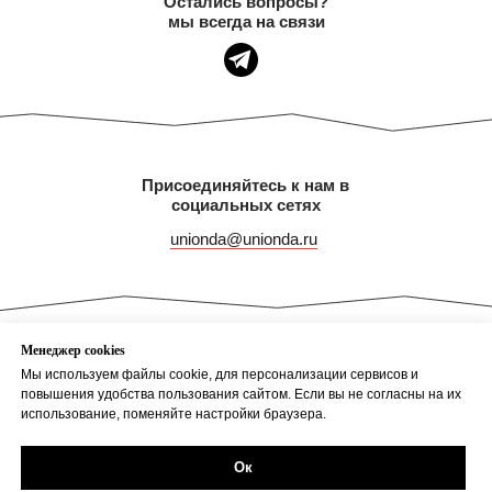
Остались вопросы?
мы всегда на связи
Подать заявку на вступление
Присоединяйтесь к нам в
социальных сетях
unionda@unionda.ru
Mенеджер cookies
Политика конфиденциальности
Д
оговор оферты
Мы используем файлы cookie, для персонализации сервисов и
Согласие на обработку данных
повышения удобства пользования сайтом. Если вы не согласны на их
использование, поменяйте настройки браузера.
ИП Тюрин Евгений Александрович
ОГРНИП 317774600064350
Ок
ИНН 772374441590