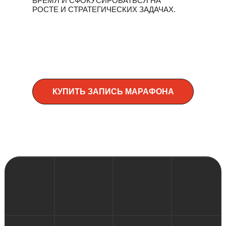
ВРЕМЯ И СФОКУСИРОВАТЬСЯ НА
РОСТЕ И СТРАТЕГИЧЕСКИХ ЗАДАЧАХ.
Евгений Тюрин поделится
практическими методами, которые
помогут вам избавиться от страха
делегирования, разгрузить себя,
высвободить время и сфокусироваться
на росте и стратегических задачах.
КУПИТЬ ЗАПИСЬ МАРАФОНА
ПРИНЯТЬ УЧАСТИЕ!