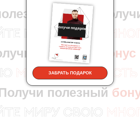
полезный
бонус
Получ
получи подарок:
олучи полезный
бонус
ЗАБРАТЬ ПОДАРОК
Получи полезный
бон
олезный
бонус
Получи 