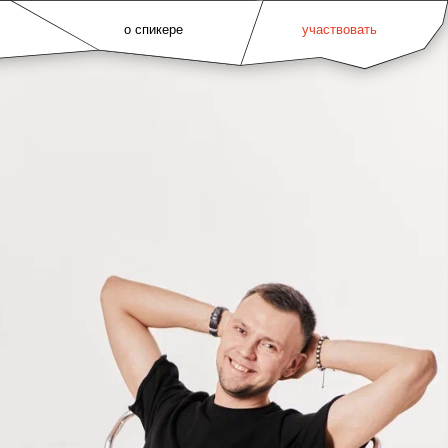
о спикере
участвовать