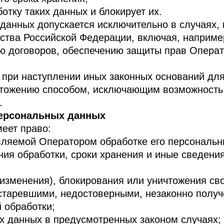
тку таких данных и блокирует их.
анных допускается исключительно в случаях, 
ства Российской Федерации, включая, например
ию договоров, обеспечению защиты прав Операт
 при наступлении иных законных оснований дл
тожению способом, исключающим возможность 
.
персональных данных
меет право:
вляемой Оператором обработке его персональн
ния обработки, сроки хранения и иные сведени
 изменения), блокирования или уничтожения св
старевшими, недостоверными, незаконно полу
 обработки;
ых данных в предусмотренных законом случаях;