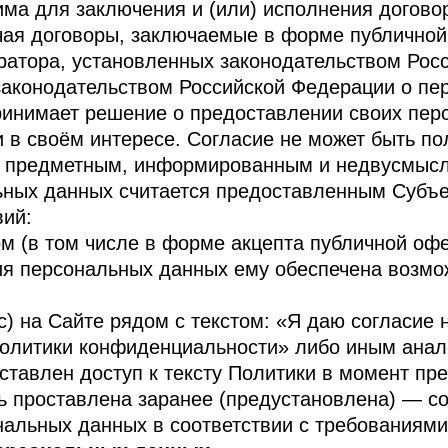
дима для заключения и (или) исполнения догово
чая договоры, заключаемые в форме публичной
ратора, установленных законодательством Рос
 законодательством Российской Федерации о пе
ринимает решение о предоставлении своих пер
и в своём интересе. Согласие не может быть п
м, предметным, информированным и недвусмыс
льных данных считается предоставленным Субъ
вий:
ом (в том числе в форме акцепта публичной оф
ия персональных данных ему обеспечена возмо
окс) на Сайте рядом с текстом: «Я даю согласие
политики конфиденциальности» либо иным ана
оставлен доступ к тексту Политики в момент п
ть проставлена заранее (предустановлена) — с
альных данных в соответствии с требованиями