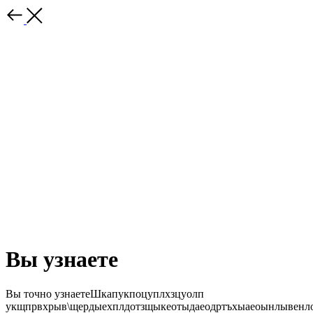
Вы узнаете
Вы точно узнаетеШкапукпоцуплхзцуолп
укщпрвхрыв\щердыехплдотзщыкеотыдаеодртъхыаеоынлывенл